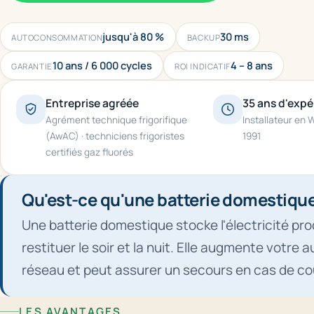
jusqu'à 80 %
30 ms
AUTOCONSOMMATION
BACKUP
10 ans / 6 000 cycles
4 – 8 ans
GARANTIE
ROI INDICATIF
Entreprise agréée
35 ans d'expé
Agrément technique frigorifique
Installateur en 
(AwAC) · techniciens frigoristes
1991
certifiés gaz fluorés
Qu'est-ce qu'une batterie domestique
Une batterie domestique stocke l'électricité pro
restituer le soir et la nuit. Elle augmente votre 
réseau et peut assurer un secours en cas de co
LES AVANTAGES