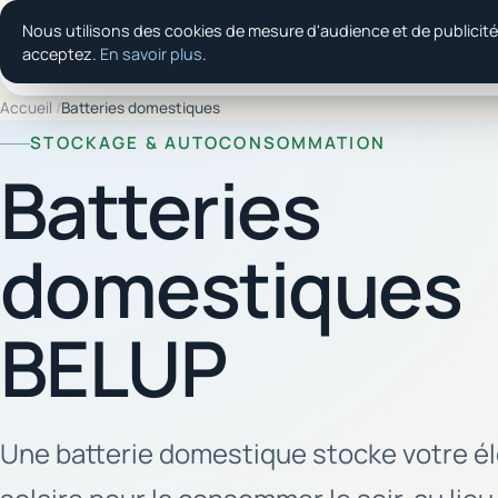
Nous utilisons des cookies de mesure d'audience et de publicit
Thermo Confort
Climatisation
Pompe à chaleur
Én
acceptez.
En savoir plus
.
SOLUTION
Accueil
/
Batteries domestiques
STOCKAGE & AUTOCONSOMMATION
Batteries
domestiques
BELUP
Une batterie domestique stocke votre él