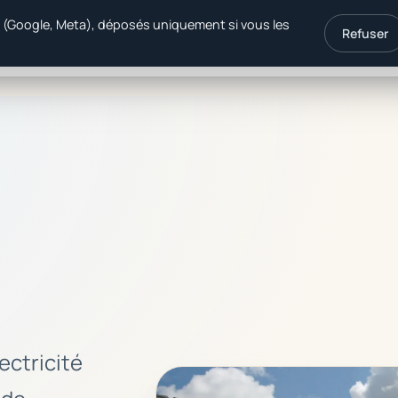
é (Google, Meta), déposés uniquement si vous les
Refuser
ergie
Produits
Primes 2026
ectricité