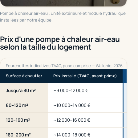
Pompe à chaleur air-eau : unité extérieure et module hydraulique,
installées par notre équipe.
Prix d'une pompe à chaleur air-eau
selon la taille du logement
Fourchettes indicatives TVAC, pose comprise — Wallonie, 2026.
Surface à chauffer
Prix installé (TVAC, avant prime)
Coût
Jusqu'à 80 m²
~9 000–12 000 €
dès 
80–120 m²
~10 000–14 000 €
dès 
120–160 m²
~12 000–16 000 €
dès 
160–200 m²
~14 000–18 000 €
dès 