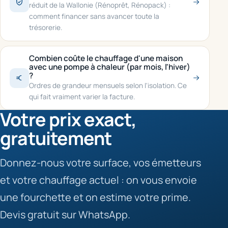
réduit de la Wallonie (Rénoprêt, Rénopack) :
comment financer sans avancer toute la
trésorerie.
Combien coûte le chauffage d'une maison
avec une pompe à chaleur (par mois, l'hiver)
?
Ordres de grandeur mensuels selon l'isolation. Ce
qui fait vraiment varier la facture.
Votre prix exact,
gratuitement
Donnez-nous votre surface, vos émetteurs
et votre chauffage actuel : on vous envoie
une fourchette et on estime votre prime.
Devis gratuit sur WhatsApp.