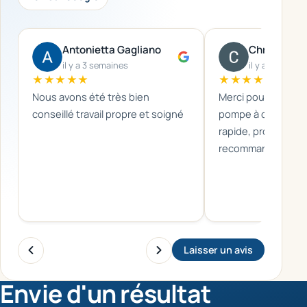
Antonietta Gagliano
Christine D
il y a 3 semaines
il y a un mois
★★★★★
★★★★★
Nous avons été très bien
Merci pour l'install
conseillé travail propre et soigné
pompe à chaleur Da
rapide, propre et s
recommande sans 
Laisser un avis
Envie d'un résultat