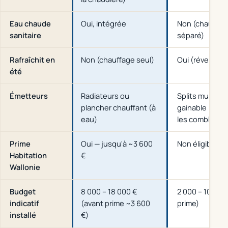
Eau chaude
Oui, intégrée
Non (chauffe-
sanitaire
séparé)
Rafraîchit en
Non (chauffage seul)
Oui (réversible
été
Émetteurs
Radiateurs ou
Splits muraux,
plancher chauffant (à
gainable (invis
eau)
les combles)
Prime
Oui — jusqu'à ~3 600
Non éligible
Habitation
€
Wallonie
Budget
8 000 – 18 000 €
2 000 – 10 000
indicatif
(avant prime ~3 600
prime)
installé
€)