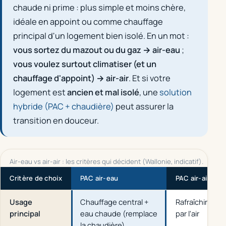
chaude ni prime : plus simple et moins chère,
idéale en appoint ou comme chauffage
principal d'un logement bien isolé. En un mot :
vous sortez du mazout ou du gaz → air-eau
;
vous voulez surtout climatiser (et un
chauffage d'appoint) → air-air
. Et si votre
logement est
ancien et mal isolé
, une
solution
hybride (PAC + chaudière)
peut assurer la
transition en douceur.
Air-eau vs air-air : les critères qui décident (Wallonie, indicatif).
Critère de choix
PAC air-eau
PAC air-air
Usage
Chauffage central +
Rafraîchir l'été
principal
eau chaude (remplace
par l'air
la chaudière)