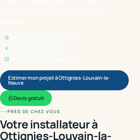
rénover ou appartement à rafraîchir : on
dimensionne la bonne solution, prime
comprise.
Ottignies-Louvain-la-Neuve · 1340
Primes Wallonie · TVA 6 %
Devis gratuit & sans engagement
Estimer mon projet à Ottignies-Louvain-la-
Neuve
Devis gratuit
PRÈS DE CHEZ VOUS
Votre installateur à
Ottignies-Louvain-la-