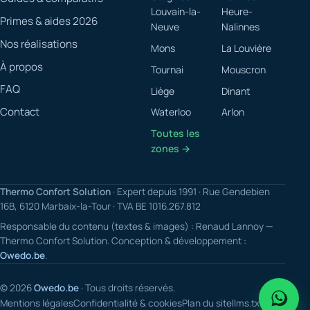
Louvain-la-
Heure-
Primes & aides 2026
Neuve
Nalinnes
Nos réalisations
Mons
La Louvière
À propos
Tournai
Mouscron
FAQ
Liège
Dinant
Contact
Waterloo
Arlon
Toutes les
zones →
Thermo Confort Solution
· Expert depuis 1991 · Rue Gendebien
16B, 6120 Marbaix-la-Tour · TVA BE 1016.267.812
Responsable du contenu (textes & images) : Renaud Lannoy —
Thermo Confort Solution. Conception & développement :
Owedo.be
.
© 2026
Owedo.be
· Tous droits réservés.
Mentions légales
Confidentialité & cookies
Plan du site
llms.txt