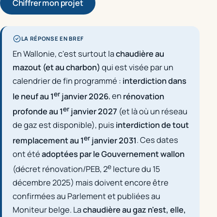
Chiffrer mon projet
LA RÉPONSE EN BREF
En Wallonie, c'est surtout la
chaudière au
mazout (et au charbon)
qui est visée par un
calendrier de fin programmé :
interdiction dans
er
le neuf au 1
janvier 2026
, en
rénovation
er
profonde au 1
janvier 2027
(et là où un réseau
de gaz est disponible), puis
interdiction de tout
er
remplacement au 1
janvier 2031
. Ces dates
ont été
adoptées par le Gouvernement wallon
e
(décret rénovation/PEB, 2
lecture du 15
décembre 2025) mais doivent encore être
confirmées au Parlement et publiées au
Moniteur belge. La
chaudière au gaz n'est, elle,