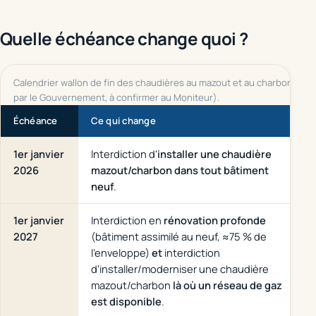
Quelle échéance change quoi ?
Calendrier wallon de fin des chaudières au mazout et au charbon (déc
par le Gouvernement, à confirmer au Moniteur).
Échéance
Ce qui change
1er janvier
Interdiction d'
installer une chaudière
2026
mazout/charbon dans tout bâtiment
(
neuf
.
1er janvier
Interdiction en
rénovation profonde
2027
(bâtiment assimilé au neuf, ≈75 % de
l'enveloppe)
et
interdiction
d'installer/moderniser une chaudière
mazout/charbon
là où un réseau de gaz
est disponible
.