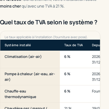
moins cher
qu'avec une TVA à 21 %.
Quel taux de TVA selon le système ?
Le taux applicable à l'installation (fourniture avec pose).
Système installé
Taux de TVA
Depuis
Climatisation (air-air)
6 %
2026, jus
31/12/203
Pompe à chaleur (air-eau, air-
6 %
2026, jus
air)
31/12/203
Chauffe-eau
6 %
Fournitur
thermodynamique
Chaudière gaz / mazout /
21 %
29/07/20