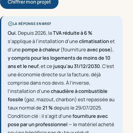
Chiffrer mon projet
LA RÉPONSE EN BREF
Oui.
Depuis 2026, la
TVA réduite à 6 %
s'applique à l'installation d'une
climatisation
et
d'une
pompe à chaleur
(fourniture
avec pose
),
y compris pour les logements de moins de 10
ans et le neuf
, et ce
jusqu'au 31/12/2030
. C'est
une économie directe sur la facture, déjà
comprise dans nos devis. À l'inverse,
l'installation d'une
chaudière à combustible
fossile
(gaz, mazout, charbon) est repassée au
taux normal de
21 %
depuis le 29/07/2025.
Condition clé : il s'agit d'une
fourniture avec
pose par un professionnel
— le matériel acheté
seul ne bénéficie pas du taux réduit.