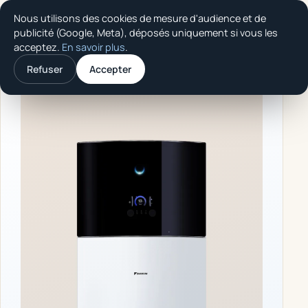
Nous utilisons des cookies de mesure d'audience et de
Thermo Confort
publicité (Google, Meta), déposés uniquement si vous les
SOLUTION
acceptez.
En savoir plus
.
Accueil
/
Produits
/
Daikin Altherma 3 R
Refuser
Accepter