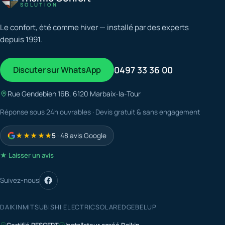
SOLUTION
Le confort, été comme hiver — installé par des experts
depuis 1991.
Discuter sur WhatsApp
0497 33 36 00
Rue Gendebien 16B, 6120 Marbaix-la-Tour
Réponse sous 24h ouvrables · Devis gratuit & sans engagement
★★★★★
5
· 48 avis Google
★ Laisser un avis
Suivez-nous
DAIKIN
MITSUBISHI ELECTRIC
SOLAREDGE
BELUP
Certifié RESCERT
Installateur agréé Daikin