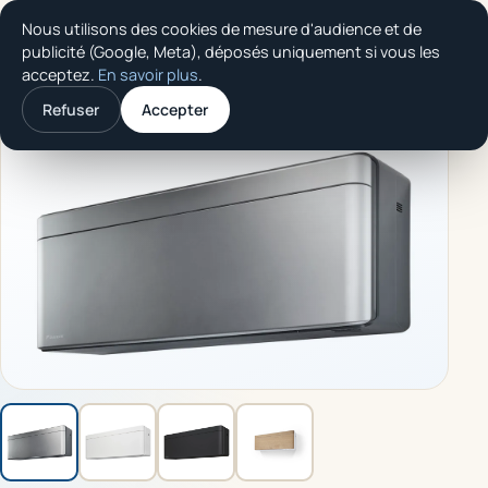
Nous utilisons des cookies de mesure d'audience et de
Thermo Confort
publicité (Google, Meta), déposés uniquement si vous les
SOLUTION
acceptez.
En savoir plus
.
Accueil
/
Produits
/
Daikin Stylish
Refuser
Accepter