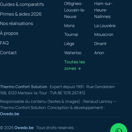
Ottignies-
Ham-sur-
Guides & comparatifs
Louvain-la-
Heure-
Primes & aides 2026
Neuve
Nalinnes
Nos réalisations
Mons
La Louvière
À propos
Tournai
Mouscron
FAQ
Liège
Dinant
Contact
Waterloo
Arlon
Toutes les
zones →
Thermo Confort Solution
· Expert depuis 1991 · Rue Gendebien
16B, 6120 Marbaix-la-Tour · TVA BE 1016.267.812
Responsable du contenu (textes & images) : Renaud Lannoy —
Thermo Confort Solution. Conception & développement :
Owedo.be
.
© 2026
Owedo.be
· Tous droits réservés.