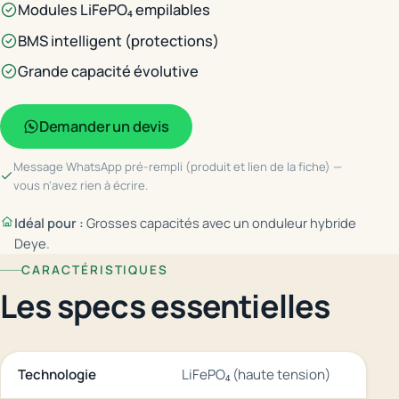
Modules LiFePO₄ empilables
BMS intelligent (protections)
Grande capacité évolutive
Demander un devis
Message WhatsApp pré-rempli (produit et lien de la fiche) —
vous n'avez rien à écrire.
Idéal pour :
Grosses capacités avec un onduleur hybride
Deye.
CARACTÉRISTIQUES
Les specs essentielles
Technologie
LiFePO₄ (haute tension)