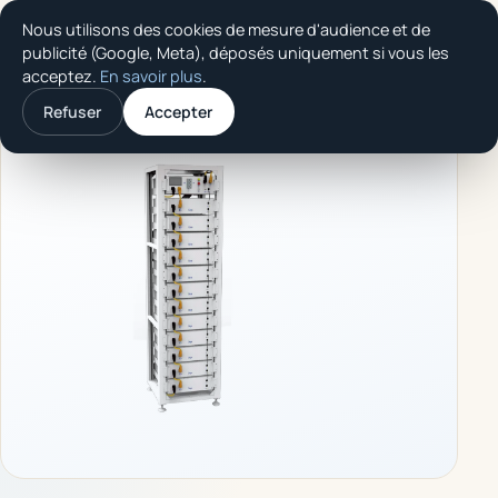
Nous utilisons des cookies de mesure d'audience et de
Thermo Confort
publicité (Google, Meta), déposés uniquement si vous les
SOLUTION
acceptez.
En savoir plus
.
Accueil
/
Produits
/
Deye Batterie BOS-G (haute tension)
Refuser
Accepter