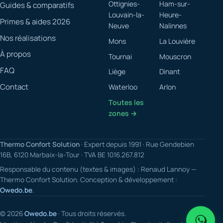
Ottignies-
Ham-sur-
Guides & comparatifs
Louvain-la-
Heure-
Primes & aides 2026
Neuve
Nalinnes
Nos réalisations
Mons
La Louvière
À propos
Tournai
Mouscron
FAQ
Liège
Dinant
Contact
Waterloo
Arlon
Toutes les
zones →
Thermo Confort Solution
· Expert depuis 1991 · Rue Gendebien
16B, 6120 Marbaix-la-Tour · TVA BE 1016.267.812
Responsable du contenu (textes & images) : Renaud Lannoy —
Thermo Confort Solution. Conception & développement :
Owedo.be
.
© 2026
Owedo.be
· Tous droits réservés.