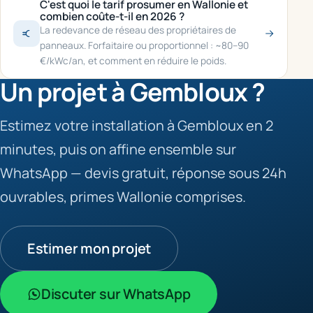
C'est quoi le tarif prosumer en Wallonie et
combien coûte-t-il en 2026 ?
La redevance de réseau des propriétaires de
panneaux. Forfaitaire ou proportionnel : ~80–90
€/kWc/an, et comment en réduire le poids.
Un projet à Gembloux ?
Estimez votre installation à Gembloux en 2
minutes, puis on affine ensemble sur
WhatsApp — devis gratuit, réponse sous 24h
ouvrables, primes Wallonie comprises.
Estimer mon projet
Discuter sur WhatsApp