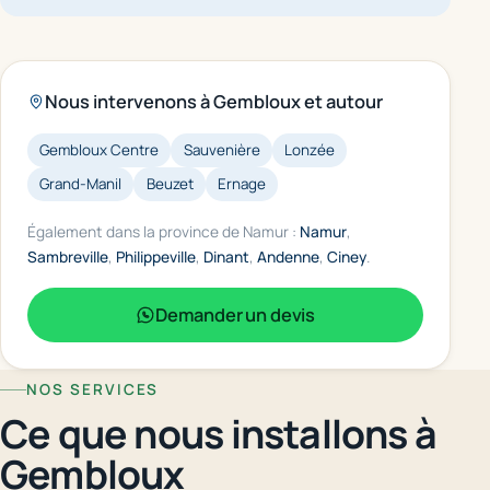
Nous intervenons à Gembloux et autour
Gembloux Centre
Sauvenière
Lonzée
Grand-Manil
Beuzet
Ernage
Également dans la province de Namur :
Namur
,
Sambreville
,
Philippeville
,
Dinant
,
Andenne
,
Ciney
.
Demander un devis
NOS SERVICES
Ce que nous installons à
Gembloux