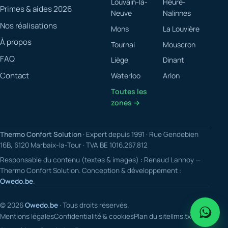
Louvain-la-
Heure-
Primes & aides 2026
Neuve
Nalinnes
Nos réalisations
Mons
La Louvière
À propos
Tournai
Mouscron
FAQ
Liège
Dinant
Contact
Waterloo
Arlon
Toutes les
zones →
Thermo Confort Solution
· Expert depuis 1991 · Rue Gendebien
16B, 6120 Marbaix-la-Tour · TVA BE 1016.267.812
Responsable du contenu (textes & images) : Renaud Lannoy —
Thermo Confort Solution. Conception & développement :
Owedo.be
.
© 2026
Owedo.be
· Tous droits réservés.
Mentions légales
Confidentialité & cookies
Plan du site
llms.txt