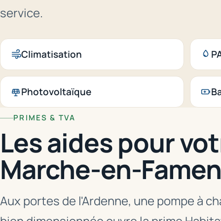
service.
Climatisation
PA
Photovoltaïque
Ba
PRIMES & TVA
Les aides pour vot
Marche-en-Fame
Aux portes de l'Ardenne, une pompe à cha
bien dimensionnée ouvre la prime Habita