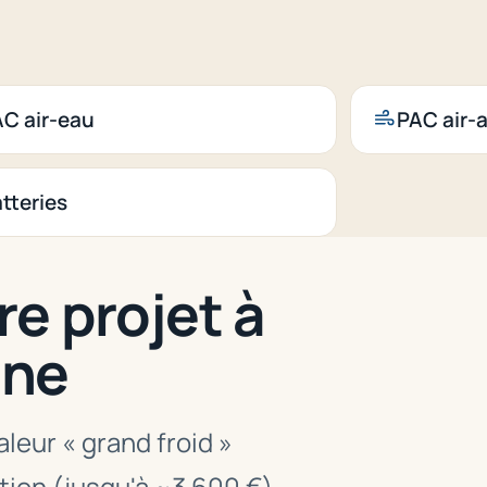
C air-eau
PAC air-a
tteries
re projet à
nne
leur « grand froid »
tion (jusqu'à ~3 600 €)