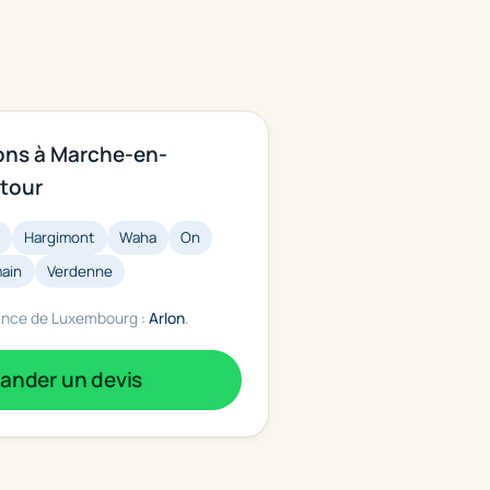
ons à Marche-en-
tour
e
Hargimont
Waha
On
ain
Verdenne
vince de Luxembourg :
Arlon
.
nder un devis