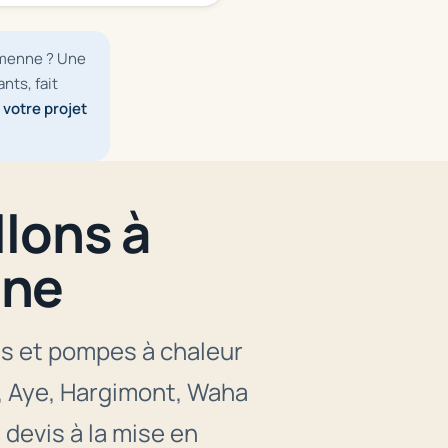
amenne ? Une
nts, fait
 votre projet
llons à
nne
ons et pompes à chaleur
 Aye, Hargimont, Waha
 devis à la mise en