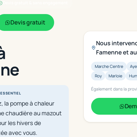
Devis gratuit & sans engagement
Devis gratuit
Nous interven
à
Famenne et au
nne
Marche Centre
Ay
Roy
Marloie
Hum
Également dans la pro
'ESSENTIEL
 la pompe à chaleur
Dema
une chaudière au mazout
ur les hivers de
tée avec vous.