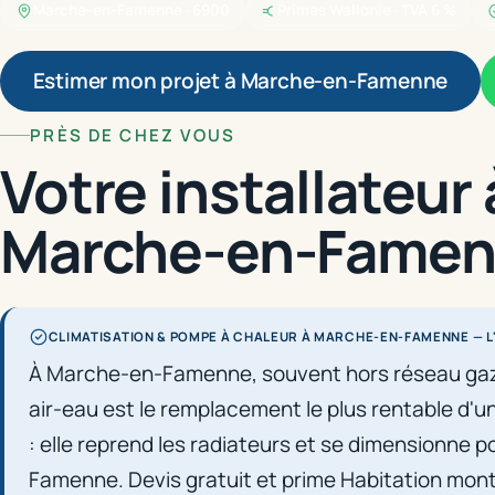
Marche-en-Famenne · 6900
Primes Wallonie · TVA 6 %
Estimer mon projet à Marche-en-Famenne
PRÈS DE CHEZ VOUS
Votre installateur 
Marche-en-Fame
CLIMATISATION & POMPE À CHALEUR À MARCHE-EN-FAMENNE — L
À Marche-en-Famenne, souvent hors réseau gaz,
air-eau est le remplacement le plus rentable d'
: elle reprend les radiateurs et se dimensionne po
Famenne. Devis gratuit et prime Habitation mon