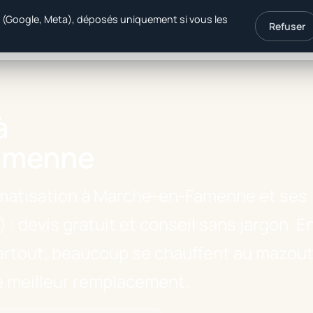
é (Google, Meta), déposés uniquement si vous les
Refuser
ergie
Produits
Primes 2026
à
Famenne
limatisation à Marche-en-Famenne et ses
 : devis gratuit et conseil sans jargon. E
 partout, beaucoup se chauffent au mazout
le meilleur remplacement.