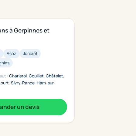
ons à Gerpinnes et
l
Acoz
Joncret
gnies
aut :
Charleroi
,
Couillet
,
Châtelet
,
court
,
Sivry-Rance
,
Ham-sur-
nder un devis