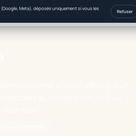
é (Google, Meta), déposés uniquement si vous les
Refuser
ergie
Produits
Primes 2026
à
pinnes, Loverval et Acoz : devis gratuit,
 chaudière au confort d'été, on vous
e chez vous.
atuit & sans engagement