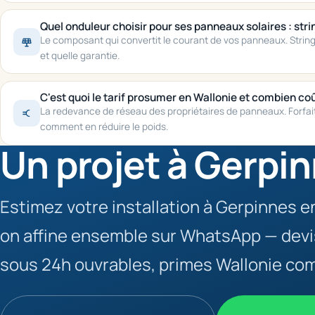
Quel onduleur choisir pour ses panneaux solaires : str
Le composant qui convertit le courant de vos panneaux. String, 
et quelle garantie.
C'est quoi le tarif prosumer en Wallonie et combien coû
La redevance de réseau des propriétaires de panneaux. Forfai
comment en réduire le poids.
Un projet à Gerpin
Estimez votre installation à Gerpinnes e
on affine ensemble sur WhatsApp — devis
sous 24h ouvrables, primes Wallonie com