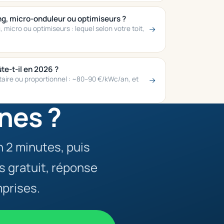
ing, micro-onduleur ou optimiseurs ?
micro ou optimiseurs : lequel selon votre toit,
te-t-il en 2026 ?
taire ou proportionnel : ~80–90 €/kWc/an, et
nes ?
n 2 minutes, puis
 gratuit, réponse
prises.