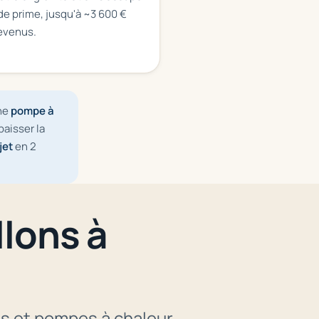
de prime, jusqu'à ~3 600 €
revenus.
Une
pompe à
baisser la
jet
en 2
llons à
ons et pompes à chaleur