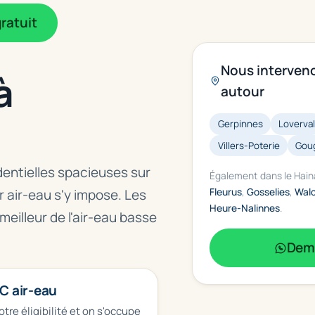
ratuit
Nous interven
à
autour
Gerpinnes
Loverva
Villers-Poterie
Gou
entielles spacieuses sur
Également dans le Hain
Fleurus
,
Gosselies
,
Wal
r air-eau s'y impose. Les
Heure-Nalinnes
.
meilleur de l'air-eau basse
Dema
C air-eau
otre éligibilité et on s'occupe