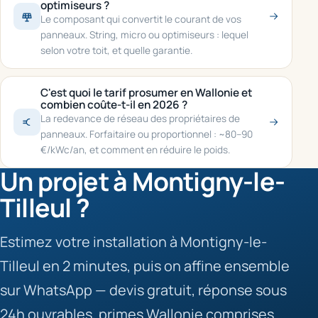
optimiseurs ?
Le composant qui convertit le courant de vos
panneaux. String, micro ou optimiseurs : lequel
selon votre toit, et quelle garantie.
C'est quoi le tarif prosumer en Wallonie et
combien coûte-t-il en 2026 ?
La redevance de réseau des propriétaires de
panneaux. Forfaitaire ou proportionnel : ~80–90
€/kWc/an, et comment en réduire le poids.
Un projet à Montigny-le-
Tilleul ?
Estimez votre installation à Montigny-le-
Tilleul en 2 minutes, puis on affine ensemble
sur WhatsApp — devis gratuit, réponse sous
24h ouvrables, primes Wallonie comprises.